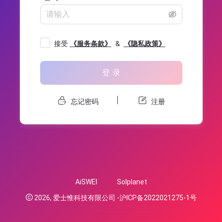
接受
《服务条款》
&
《隐私政策》
登 录


|
忘记密码
注册
AiSWEI
Solplanet
2026, 爱士惟科技有限公司 -沪ICP备2022021275-1号